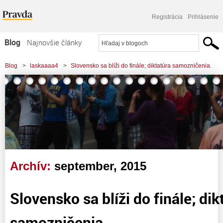
Registrácia
Prihlásenie
Blog
Najnovšie články
Najčítanejšie články
Blog
>
laskaaaa4
>
Slovensko sa blíži do finále; diktatúra samozničenia.
Najkomentovanejšie články
Zoznam blogov
Komerčné blogy
Archív:
september, 2015
Slovensko sa blíži do finále; dik
samozničenia.