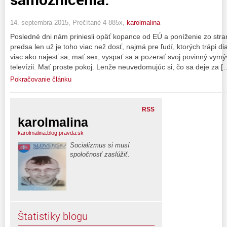
14. septembra 2015, Prečítané 4 885x,
karolmalina
Posledné dni nám priniesli opäť kopance od EÚ a poníženie zo stra
predsa len už je toho viac než dosť, najmä pre ľudí, ktorých trápi di
viac ako najesť sa, mať sex, vyspať sa a pozerať svoj povinný vymý
televízii. Mať proste pokoj. Lenže neuvedomujúc si, čo sa deje za [
Pokračovanie článku
RSS
karolmalina
karolmalina.blog.pravda.sk
Socializmus si musí
spoločnosť zaslúžiť.
Štatistiky blogu