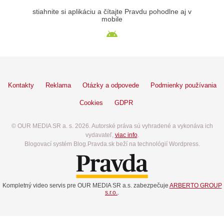
stiahnite si aplikáciu a čítajte Pravdu pohodlne aj v
mobile
Kontakty
Reklama
Otázky a odpovede
Podmienky používania
Cookies
GDPR
© OUR MEDIA SR a. s. 2026. Autorské práva sú vyhradené a vykonáva ich
vydavateľ,
viac info
.
Blogovací systém Blog.Pravda.sk beží na technológií Wordpress.
Kompletný video servis pre OUR MEDIA SR a.s. zabezpečuje
ARBERTO GROUP
s.r.o.
.