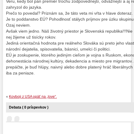
Veru, kedy bol pán premiér trochu zodpovednejší, odvážnejší a aj reá
zahryzol do jazyka.
Prečo to povedal? Priznám sa, že táto veta mi vŕta v hlave doteraz.
Je to poddanstvo EÚ? Pohodlnosť stálych príjmov pre úzku skupinu 
Ozaj neviem.
Avšak viem jedno. Náš životný priestor je Slovenská republika!!!Ni
nej žijeme už tisícky rokov.
Jediná orientačná hodnota pre reálneho Slováka sú preto jeho vlast
národní dejatelia, spisovatelia, básnici, umelci či politici.
EÚ je zoskupenie, ktorého jediným cieľom je vojna s Ruskom, ekon
dehonestácia národnej kultúry, dekadencia a miesto pre migrantov. A
prepáčte, je buď hlúpy, naivný alebo dobre platený hráč liberálnych f
iba za peniaze.
«
Kovboji z USA opäť na „love“.
Debata ( 0 príspevkov )