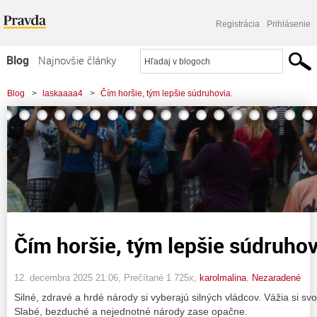
Registrácia
Prihlásenie
Blog
Najnovšie články
Najčítanejšie články
Blog
>
laskaaaa4
>
Čím horšie, tým lepšie súdruhovia.
Najkomentovanejšie články
Zoznam blogov
Komerčné blogy
Čím horšie, tým lepšie súdruhov
12. decembra 2025 21:06
, Prečítané 1 725x,
karolmalina
,
Nezaradené
Silné, zdravé a hrdé národy si vyberajú silných vládcov. Vážia si svoj
Slabé, bezduché a nejednotné národy zase opačne.