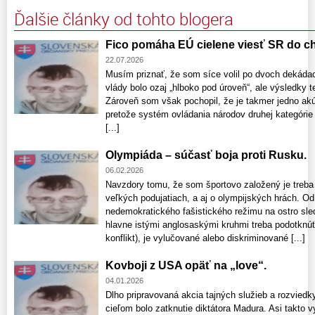
Ďalšie články od tohto blogera
Fico pomáha EÚ cielene viesť SR do c
22.07.2026
Musím priznať, že som síce volil po dvoch dekádach
vlády bolo ozaj „hlboko pod úroveň“, ale výsledky t
Zároveň som však pochopil, že je takmer jedno akú
pretože systém ovládania národov druhej kategórie
[...]
Olympiáda – súčasť boja proti Rusku.
06.02.2026
Navzdory tomu, že som športovo založený je treb
veľkých podujatiach, a aj o olympijských hrách. O
nedemokratického fašistického režimu na ostro sled
hlavne istými anglosaskými kruhmi treba podotknúť, 
konflikt), je vylučované alebo diskriminované [...]
Kovboji z USA opäť na „love“.
04.01.2026
Dlho pripravovaná akcia tajných služieb a rozviedky
cieľom bolo zatknutie diktátora Madura. Asi takto v