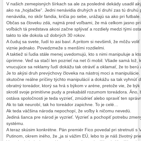
V našich zemepisných šírkach sa ale za posledné dekády usadil akýs
ako na „hojdačke“. Jedni nenávidia druhých a tí druhí zas tú druhú 
nenávidia, no skôr fandia, kričia po sebe, urážajú sa ako pri futbale.
Občas sa človeku zdá, najmä pred voľbami, že má celkom jasno pri 
voľbách tá predstava akosi začne splývať a rozdiely medzi tými ost
takto to ide dokola už dobrých 30 rokov.
A čuduj sa svete, ľudí to asi baví. A pritom si nevšimli, že môžu voli
viznie jednako. Povedzmeže s menšími rozdielmi.
A taktiež si ľudia stále menej uvedomujú, kto s nimi manipuluje a kt
úprimne. Veď sa stačí len pozrieť na net či mobil. Všade samá lož, k
vnucujúce sa reklamy ľudí dokážu tak otráviť a oklamať, že to ber
Je to akýsi druh prevýchovy človeka na nástroj moci a manipulácie.
skutočne reálne príčiny týchto manipulácií a dokážu sa tak vyhnúť 
obratný toreádor, ktorý sa hrá s býkom v aréne, pretože vie, že býk n
skrotil svoje primitívne pudy a prekabátil rozumom toreádora. Áno, 
ostáva spoločnosti je teda vyzrieť, zmúdrieť alebo spraviť ten spr
Ak to tak neurobí, tak ho toreádor zapichne. To je celé…
Ak teda väčšina národa nepochopí, že voľby k ničomu nevedú.
Jediná šanca pre národ je vyzrieť. Vyzrieť a pochopiť potrebu zmen
systému.
A teraz skúsim konkrétne. Pán premiér Fico povedal pri stretnutí s
Putinom, okrem iného, že „ja si vážim EÚ, lebo to je náš životný prie