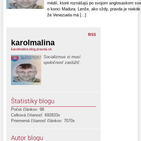
médií, ktoré roznášajú po svojom anglosaskom svet
o konci Madura. Lenže, ako vždy, pravda je niekde
že Venezuela má [...]
RSS
karolmalina
karolmalina.blog.pravda.sk
Socializmus si musí
spoločnosť zaslúžiť.
Štatistiky blogu
Počet článkov: 98
Celková čítanosť: 692833x
Priemerná čítanosť článkov: 7070x
Autor blogu