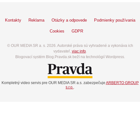
Kontakty
Reklama
Otázky a odpovede
Podmienky používania
Cookies
GDPR
© OUR MEDIA SR a. s. 2026. Autorské práva sú vyhradené a vykonáva ich
vydavateľ,
viac info
.
Blogovací systém Blog.Pravda.sk beží na technológií Wordpress.
Kompletný video servis pre OUR MEDIA SR a.s. zabezpečuje
ARBERTO GROUP
s.r.o.
.