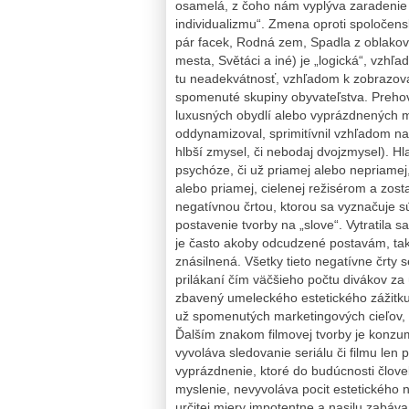
osamelá, z čoho nám vyplýva zaradenie s
individualizmu“. Zmena oproti spoločens
pár facek, Rodná zem, Spadla z oblakov
mesta, Světáci a iné) je „logická“, vzh
tu neadekvátnosť, vzhľadom k zobrazovan
spomenuté skupiny obyvateľstva. Prehovo
luxusných obydlí alebo vyprázdnených m
oddynamizoval, sprimitívnil vzhľadom na
hlbší zmysel, či nebodaj dvojzmysel). Hl
psychóze, či už priamej alebo nepriamej
alebo priamej, cielenej režisérom a zos
negatívnou črtou, ktorou sa vyznačuje sú
postavenie tvorby na „slove“. Vytratila s
je často akoby odcudzené postavám, takt
znásilnená. Všetky tieto negatívne črty 
prilákaní čím väčšieho počtu divákov za
zbavený umeleckého estetického zážitku
už spomenutých marketingových cieľov, 
Ďalším znakom filmovej tvorby je konzumn
vyvoláva sledovanie seriálu či filmu len
vyprázdnenie, ktoré do budúcnosti člove
myslenie, nevyvoláva pocit estetického n
určitej miery impotentne a nasilu zabáv