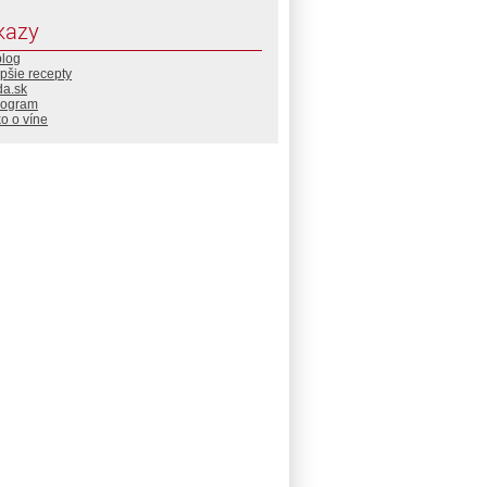
kazy
blog
pšie recepty
da.sk
rogram
o o víne