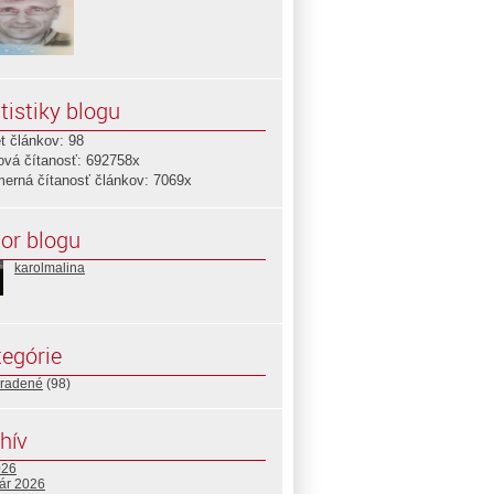
tistiky blogu
t článkov: 98
ová čítanosť: 692758x
merná čítanosť článkov: 7069x
or blogu
karolmalina
egórie
radené
(98)
hív
026
uár 2026