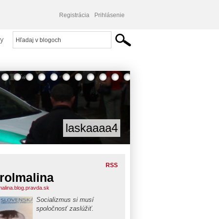
Registrácia
Prihlásenie
y
laskaaaa4
RSS
rolmalina
malina.blog.pravda.sk
Socializmus si musí
spoločnosť zaslúžiť.