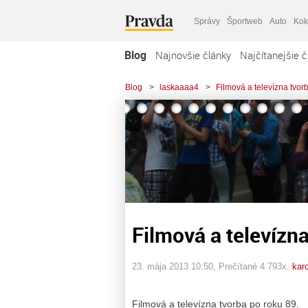
Správy
Športweb
Auto
Kok
Blog
Najnovšie články
Najčítanejšie č
Blog
>
laskaaaa4
>
Filmová a televízna tvor
Filmová a televízna
23. mája 2013 10:50
, Prečítané 4 793x,
kar
Filmová a televízna tvorba po roku 89.