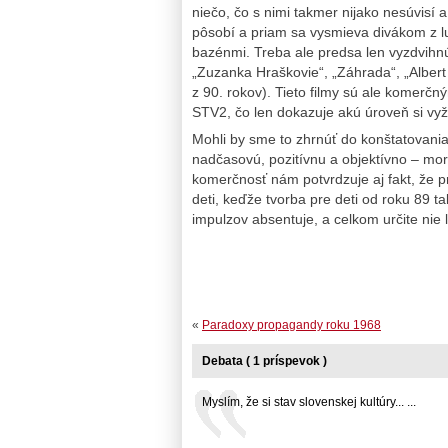
niečo, čo s nimi takmer nijako nesúvisí a
pôsobí a priam sa vysmieva divákom z l
bazénmi. Treba ale predsa len vyzdvihnúť
„Zuzanka Hraškovie“, „Záhrada“, „Albert
z 90. rokov). Tieto filmy sú ale komerč
STV2, čo len dokazuje akú úroveň si vyž
Mohli by sme to zhrnúť do konštatovania
nadčasovú, pozitívnu a objektívno – mo
komerčnosť nám potvrdzuje aj fakt, že p
deti, keďže tvorba pre deti od roku 89 t
impulzov absentuje, a celkom určite nie l
«
Paradoxy propagandy roku 1968
Debata ( 1 príspevok )
Myslím, že si stav slovenskej kultúry... ...