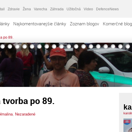
tail
Zdravie
Žena
Varecha
Záhrada
Užitočná
Video
DefenceNews
lánky
Najkomentovanejšie články
Zoznam blogov
Komerčné blog
ba po 89.
 tvorba po 89.
ka
karol
olmalina
,
Nezaradené