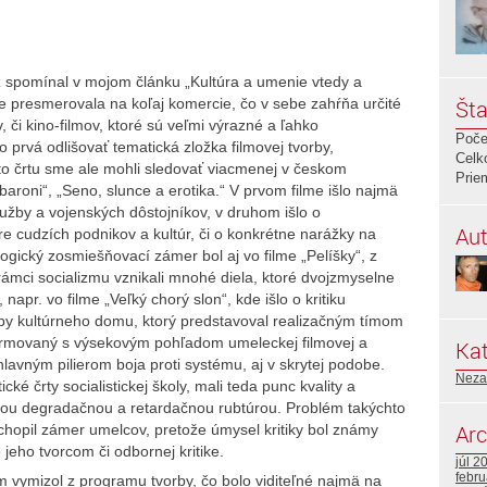
ž spomínal v mojom článku „Kultúra a umenie vtedy a
Šta
šie presmerovala na koľaj komercie, čo v sebe zahŕňa určité
ov, či kino-filmov, ktoré sú veľmi výrazné a ľahko
Poče
 prvá odlišovať tematická zložka filmovej tvorby,
Celk
úto črtu sme ale mohli sledovať viacmenej v českom
Prie
 baroni“, „Seno, slunce a erotika.“ V prvom filme išlo najmä
užby a vojenských dôstojníkov, v druhom išlo o
Aut
re cudzích podnikov a kultúr, či o konkrétne narážky na
gický zosmiešňovací zámer bol aj vo filme „Pelíšky“, z
rámci socializmu vznikali mnohé diela, ktoré dvojzmyselne
 napr. vo filme „Veľký chorý slon“, kde išlo o kritiku
vby kultúrneho domu, ktorý predstavoval realizačným tímom
formovaný s výsekovým pohľadom umeleckej filmovej a
Kat
hlavným pilierom boja proti systému, aj v skrytej podobe.
Neza
cké črty socialistickej školy, mali teda punc kvality a
nou degradačnou a retardačnou rubtúrou. Problém takýchto
Arc
pochopil zámer umelcov, pretože úmysel kritiky bol známy
 jeho tvorcom či odbornej kritike.
júl 2
febr
m vymizol z programu tvorby, čo bolo viditeľné najmä na