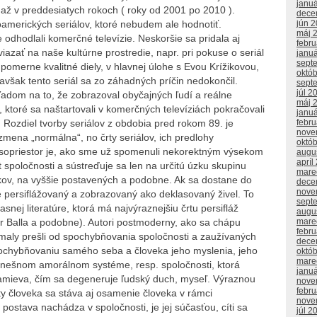
janu
 až v preddesiatych rokoch ( roky od 2001 po 2010 ).
dece
jún 
oamerických seriálov, ktoré nebudem ale hodnotiť.
máj 
odhodlali komerčné televízie. Neskoršie sa pridala aj
febr
dviazať na naše kultúrne prostredie, napr. pri pokuse o seriál
janu
sept
 pomerne kvalitné diely, v hlavnej úlohe s Evou Krížikovou,
októ
ak tento seriál sa zo záhadných príčin nedokončil.
sept
júl 2
ľadom na to, že zobrazoval obyčajných ľudí a reálne
máj 
, ktoré sa naštartovali v komerčných televíziách pokračovali
janu
febr
Rozdiel tvorby seriálov z obdobia pred rokom 89. je
nove
zmena „normálna“, no črty seriálov, ich predlohy
októ
časopriestor je, ako sme už spomenuli nekorektným výsekom
augu
apríl
 spoločnosti a sústreďuje sa len na určitú úzku skupinu
mare
líkov, na vyššie postavených a podobne. Ak sa dostane do
dece
nove
je persiflážovaný a zobrazovaný ako deklasovaný živel. To
sept
časnej literatúre, ktorá má najvýraznejšiu črtu persifláž
augu
mare
r Balla a podobne). Autori postmoderny, ako sa chápu
febr
aly prešli od spochybňovania spoločnosti a zaužívaných
dece
pochybňovaniu samého seba a človeka jeho myslenia, jeho
októ
mare
v dnešnom amorálnom systéme, resp. spoločnosti, ktorá
janu
amieva, čím sa degeneruje ľudský duch, myseľ. Výraznou
nove
febr
y človeka sa stáva aj osamenie človeka v rámci
nove
 postava nachádza v spoločnosti, je jej súčasťou, cíti sa
júl 2