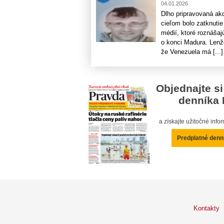
04.01.2026
Dlho pripravovaná akc
cieľom bolo zatknutie
médií, ktoré roznáša
o konci Madura. Lenž
že Venezuela má [...]
Objednajte si
denníka 
a získajte užitočné inf
Predplatné denn
Kontakty