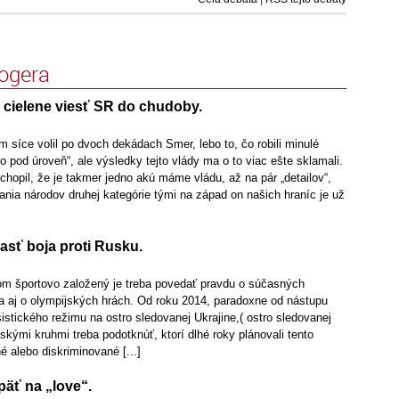
logera
cielene viesť SR do chudoby.
 síce volil po dvoch dekádach Smer, lebo to, čo robili minulé
ko pod úroveň“, ale výsledky tejto vlády ma o to viac ešte sklamali.
opil, že je takmer jedno akú máme vládu, až na pár „detailov“,
nia národov druhej kategórie tými na západ on našich hraníc je už
asť boja proti Rusku.
m športovo založený je treba povedať pravdu o súčasných
 a aj o olympijských hrách. Od roku 2014, paradoxne od nástupu
stického režimu na ostro sledovanej Ukrajine,( ostro sledovanej
skými kruhmi treba podotknúť, ktorí dlhé roky plánovali tento
né alebo diskriminované [...]
päť na „love“.