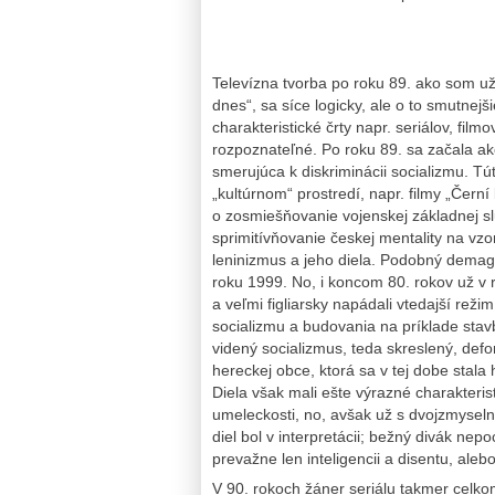
Televízna tvorba po roku 89. ako som u
dnes“, sa síce logicky, ale o to smutnej
charakteristické črty napr. seriálov, film
rozpoznateľné. Po roku 89. sa začala ako
smerujúca k diskriminácii socializmu. T
„kultúrnom“ prostredí, napr. filmy „Černí
o zosmiešňovanie vojenskej základnej sl
sprimitívňovanie českej mentality na vzo
leninizmus a jeho diela. Podobný demago
roku 1999. No, i koncom 80. rokov už v 
a veľmi figliarsky napádali vtedajší režim,
socializmu a budovania na príklade sta
videný socializmus, teda skreslený, de
hereckej obce, ktorá sa v tej dobe stala 
Diela však mali ešte výrazné charakteristi
umeleckosti, no, avšak už s dvojzmysel
diel bol v interpretácii; bežný divák ne
prevažne len inteligencii a disentu, alebo
V 90. rokoch žáner seriálu takmer celko