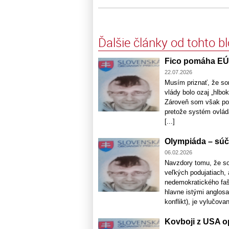
Ďalšie články od tohto b
Fico pomáha EÚ 
22.07.2026
Musím priznať, že som
vlády bolo ozaj „hlbo
Zároveň som však poch
pretože systém ovláda
[...]
Olympiáda – súč
06.02.2026
Navzdory tomu, že so
veľkých podujatiach,
nedemokratického faši
hlavne istými anglosa
konflikt), je vylučova
Kovboji z USA o