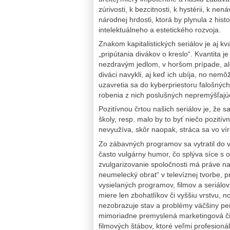
zúrivosti, k bezcitnosti, k hystérii, k ne
národnej hrdosti, ktorá by plynula z his
intelektuálneho a estetického rozvoja.
Znakom kapitalistických seriálov je aj k
„pripútania divákov o kreslo“. Kvantita j
nezdravým jedlom, v horšom prípade, ale 
diváci navykli, aj keď ich ubíja, no ne
uzavretia sa do kyberpriestoru falošný
robenia z nich poslušných nepremýšľajú
Pozitívnou črtou našich seriálov je, že sa 
školy, resp. malo by to byť niečo pozitív
nevyužíva, skôr naopak, stráca sa vo v
Zo zábavných programov sa vytratil do v
často vulgárny humor, čo splýva síce s op
zvulgarizovanie spoločnosti má práve n
neumelecký obrat“ v televíznej tvorbe,
vysielaných programov, filmov a seriálov
miere len zbohatlíkov či vyššiu vrstvu, n
nezobrazuje stav a problémy väčšiny p
mimoriadne premyslená marketingová činn
filmových štábov, ktoré veľmi profesioná