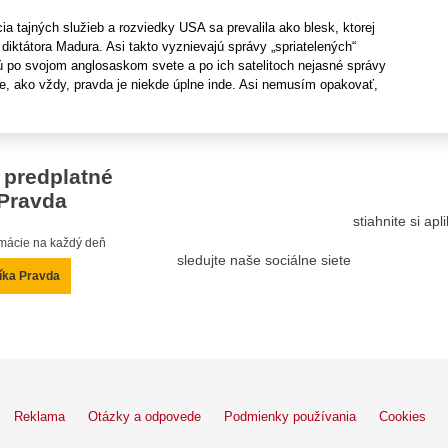
ia tajných služieb a rozviedky USA sa prevalila ako blesk, ktorej
 diktátora Madura. Asi takto vyznievajú správy „spriatelených“
jú po svojom anglosaskom svete a po ich satelitoch nejasné správy
e, ako vždy, pravda je niekde úplne inde. Asi nemusím opakovať,
 predplatné
Pravda
stiahnite si ap
ormácie na každý deň
sledujte naše sociálne siete
íka Pravda
Reklama
Otázky a odpovede
Podmienky používania
Cookies