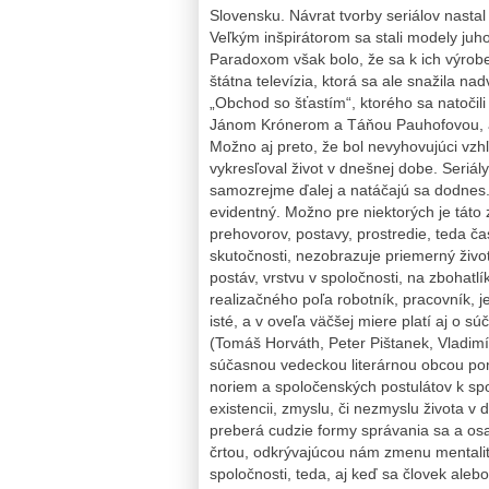
Slovensku. Návrat tvorby seriálov nastal
Veľkým inšpirátorom sa stali modely juh
Paradoxom však bolo, že sa k ich výrobe 
štátna televízia, ktorá sa ale snažila na
„Obchod so šťastím“, ktorého sa natočili
Jánom Krónerom a Táňou Pauhofovou, avš
Možno aj preto, že bol nevyhovujúci vzh
vykresľoval život v dnešnej dobe. Seriály
samozrejme ďalej a natáčajú sa dodnes. 
evidentný. Možno pre niektorých je táto 
prehovorov, postavy, prostredie, teda 
skutočnosti, nezobrazuje priemerný život
postáv, vrstvu v spoločnosti, na zbohat
realizačného poľa robotník, pracovník, 
isté, a v oveľa väčšej miere platí aj o sú
(Tomáš Horváth, Peter Pištanek, Vladimí
súčasnou vedeckou literárnou obcou pom
noriem a spoločenských postulátov k s
existencii, zmyslu, či nezmyslu života 
preberá cudzie formy správania sa a os
črtou, odkrývajúcou nám zmenu mentalit
spoločnosti, teda, aj keď sa človek alebo