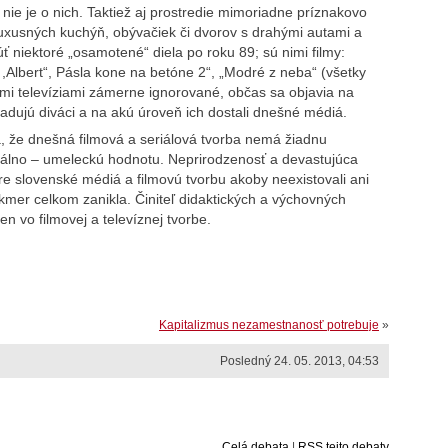
 nie je o nich. Taktiež aj prostredie mimoriadne príznakovo
uxusných kuchýň, obývačiek či dvorov s drahými autami a
 niektoré „osamotené“ diela po roku 89; sú nimi filmy:
 ,Albert“, Pásla kone na betóne 2“, „Modré z neba“ (všetky
nými televíziami zámerne ignorované, občas sa objavia na
adujú diváci a na akú úroveň ich dostali dnešné médiá.
, že dnešná filmová a seriálová tvorba nemá žiadnu
rálno – umeleckú hodnotu. Neprirodzenosť a devastujúca
re slovenské médiá a filmovú tvorbu akoby neexistovali ani
akmer celkom zanikla. Činiteľ didaktických a výchovných
en vo filmovej a televíznej tvorbe.
Kapitalizmus nezamestnanosť potrebuje
»
Posledný 24. 05. 2013, 04:53
Celá debata
|
RSS tejto debaty