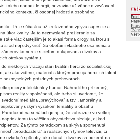
návisti alebo naopak letargii, nevraviac už vôbec o zvyšovaní
Od
torického kontextu, či osobnej hrdosti a osobného
Foto
Najle
Prav
vantita. Tá je súčasťou už zreťazeného vplyvu sugescie a
TV p
e na úkor kvality. Je to nezmyslené prežieranie sa
Všetk
stále viac častejším je to akási forma drogy na ktorú si
môžu si od nej odvyknúť. Sú obeťami vlastného osamenia a
ch zámerov komercie s cieľom ohlupovania divákov a
cich otrokov systému.
do niektorých vracajú starí kvalitní herci zo socialistickej
ne, ale ako vidíme, materiál s ktorým pracujú herci ich talent
íre nezmyselných prázdnych prehovoroch.
eľkej miery intelektuálny humor. Nahradil ho prízemný,
isom reality v spoločnosti, ale treba si uvedomiť, že
a svedomí mediálna „prevýchova“ a tzv. „amorálny a
 prešpikovaný úzkym výsekom tematiky a obsahu
. Paradoxné na seriáloch je aj to, že zobrazuje vo veľkej
o napriek tomu to väčšina obyvateľstva sleduje, aj keď
ercipientov. Za týmto paradoxom sa skrýva spomenutá
osť „broadcastera“ a realizačných týmov televízií, či
lne ovládajú spôsoby, ako donútiť divákov sa pozerať na