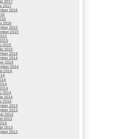
uár 2017
ár 2017
mber 2016
016
2016
ár 2016
mber 2015
ember 2015
2015
 2015
c 2015
uár 2015
mber 2014
mber 2014
ber 2014
ember 2014
st 2014
014
2014
2014
 2014
c 2014
uár 2014
ár 2014
mber 2013
mber 2013
ber 2013
st 2013
2013
uár 2013
mber 2012