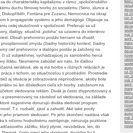
febr
a do charakteristiky kapitalizmu v rámci „spoločenského
janu
kému duchu filmovej tvorby zo socializmu (Seno, slunce a
dece
, Diskopříběh, Fontána pre Zuzanu, Nemocnica na okraji
júl 2
jún 
ľadom k propagande systému a jeho demagógii. Objavuje sa
janu
iu celej skutočnosti v spoločnosti. Preferujú sa už
dece
sept
ry, dialógy, situačná „poloha“ sa uzaviera do interiérov
máj 
iest. Obsah prehovorov postáv hercami sa zhustil,
apríl
mare
 prvoplánovosť zmyslu (žiadny historický kontext, žiadny
febr
avný cieľ prehovorov a dialógov postáv je založený na
dece
, či už subjektívnej, vychádzajúcej zo samotného herca
nove
októ
tavy štábu. Nesmieme zabúdať ani nato, že ďalšou
sept
časná seriálová, ale aj iná tvorba v rôznych reláciách je
augu
júl 2
a práca s tichom, so situačnosťou s prostredím. Prostredie
jún 
iež aj situácia je zobrazovaná neprirodzene, akoby bola
máj 
apríl
seriálov sú len dôsledkom cieľa ich tvorby, založenom na
mare
 účelom sledovania reklám. Divák je často zhypnotizovaný a
febr
 a presmerovaný na závislosť od sledovania, na základe
janu
dece
ktoré sugestívne donucujú diváka sledovať program.
nove
osť. T.z. rozbaliť, zjesť a zahodiť. Aké také pocity
októ
augu
 pri jeho priamom sledovaní. Po jeho skončení nastáva však
máj 
ka k ničomu hodnotnému neinšpiruje, nerozvíja pozitívne
febr
nove
adčasového zážitku, ktorý plynie, nevzdeláva, len, do
a. Naopak, často mení jeho vlastnosti, dovádza ho k